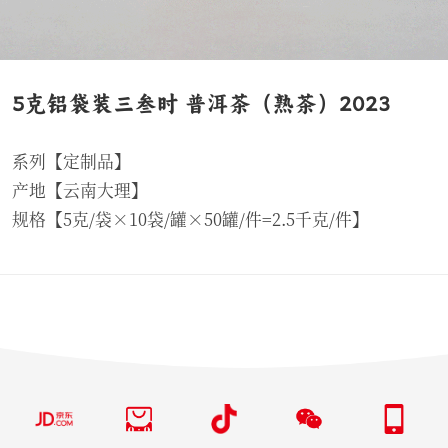
5克铝袋装三叁时 普洱茶（熟茶）2023
系列【定制品】
产地【云南大理】
规格【5克/袋×10袋/罐×50罐/件=2.5千克/件】