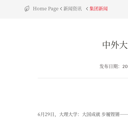
Home Page
新闻资讯
集团新闻
中外大
发布日期：
20
6月29日，大理大学：大国成就 步履铿锵