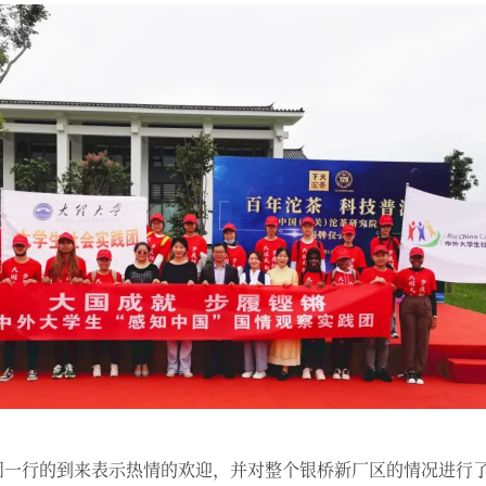
团一行的到来表示热情的欢迎，并对整个银桥新厂区的情况进行