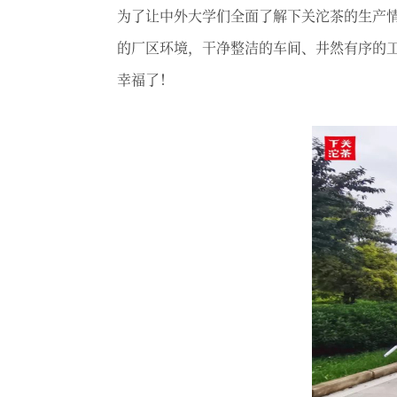
为了让中外大学们全面了解下关沱茶的生产
的厂区环境，干净整洁的车间、井然有序的
幸福了！