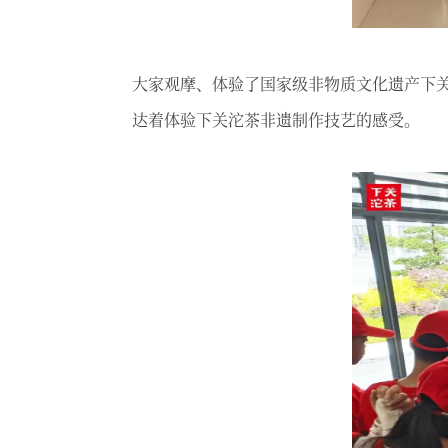
大家观摩、体验了国家级非物质文化遗产下
达着体验下关沱茶非遗制作技艺的感受。