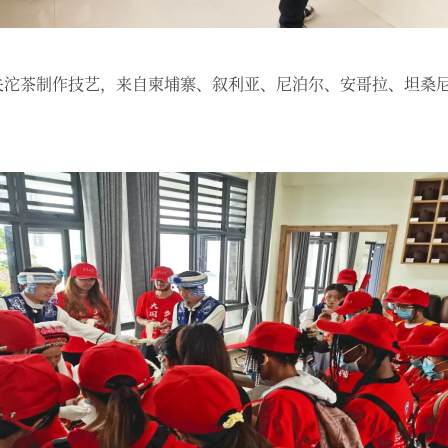
关沱茶制作技艺，来自柬埔寨、叙利亚、尼泊尔、安哥拉、坦桑尼