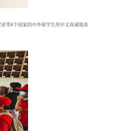
亚等8个国家的中外留学生用中文真诚地表