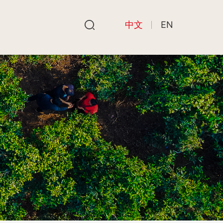
中文
EN