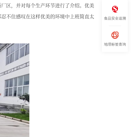
新厂区，并对每个生产环节进行了介绍。优美
都忍不住感叹在这样优美的环境中上班简直太
食品安全追溯
地理标签查询