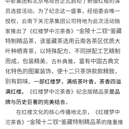
中影集团和北京电视台正式启动了新版红楼的演
员选拔活动。为了纪念这一盛事，经组委会唯一
授权，云南下关沱茶集团公司特地为此次活动独
“金陵十二钗”鉴藏
家推出了《红楼梦中沱茶香》
特制精品茶，该鉴藏茶选用云南各茶区优质大
叶种晒青茶，以特殊配方、不同拼配工艺精制
而成，包装精美、
，富有中国古典文
古朴典雅
化特色的图案装饰，使十二只茶饼款款精致，
别有韵味
。
一部红楼梦，满纸茶叶香，茶香四溢
满红楼。
《红楼梦中沱茶香》纪念版精品茶
是品
牌与历史巨著的完美结合
。
在红楼文化的核心传播地北京，《红楼梦中
“金陵十二钗”鉴藏特制精品茶
沱茶香》
的隆重推