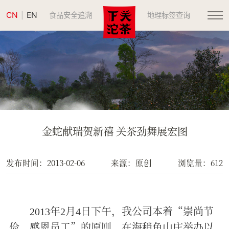
CN
EN
|
食品安全追溯
地理标签查询
金蛇献瑞贺新禧 关茶劲舞展宏图
发布时间：2013-02-06
来源：原创
浏览量：612
年
月
日
下午，我公司本着“崇尚节
2013
2
4
俭、感恩员工”的原则，在海稍鱼山庄举办以