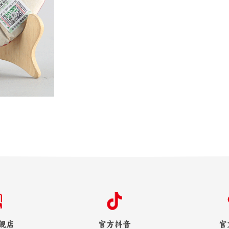
舰店
官方抖音
官