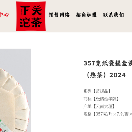
中心
销售网络
招商加盟
联系我们
357克纸袋提盒
（熟茶）2024
系列【常规品】
商标【松鹤延年牌】
产地【云南大理】
规格【357克/片×7片/提×